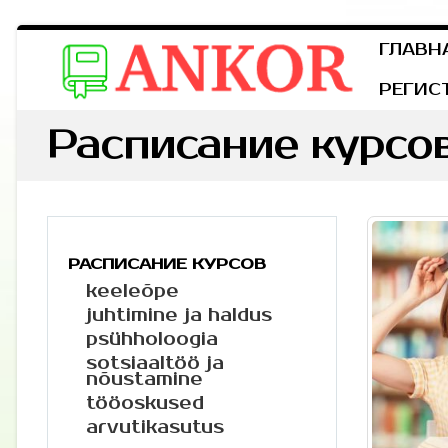
ГЛАВН
РЕГИС
Расписание курсо
РАСПИСАНИЕ КУРСОВ
keeleõpe
juhtimine ja haldus
psühholoogia
sotsiaaltöö ja
nõustamine
tööoskused
arvutikasutus